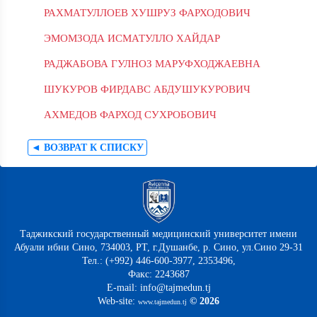
РАХМАТУЛЛОЕВ ХУШРУЗ ФАРХОДОВИЧ
ЭМОМЗОДА ИСМАТУЛЛО ХАЙДАР
РАДЖАБОВА ГУЛНОЗ МАРУФХОДЖАЕВНА
ШУКУРОВ ФИРДАВС АБДУШУКУРОВИЧ
АХМЕДОВ ФАРХОД СУХРОБОВИЧ
◄ ВОЗВРАТ К СПИСКУ
Таджикский государственный медицинский университет имени
Абуали ибни Сино, 734003, РТ, г.Душанбе, р. Сино, ул.Сино 29-31
Тел.: (+992) 446-600-3977, 2353496,
Факс: 2243687
E-mail: info@tajmedun.tj
Web-site:
© 2026
www.tajmedun.tj