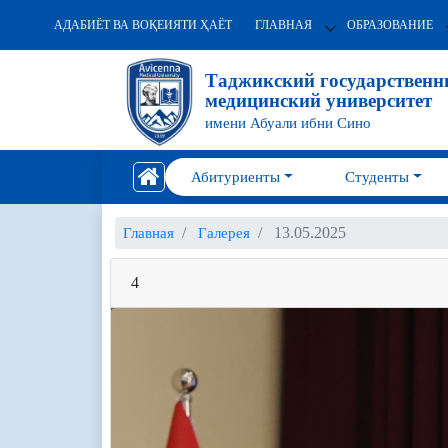
АДАБИЁТ ВА ВОҚЕИЯТИ ҲАЁТ
ГЛАВНАЯ
ОБРАЗОВАНИЕ
Таджикский государствен
медицинский университет
имени Абуали ибни Сино
Абитуриенты
Студенты
13.05.2025
Главная
Галерея
4