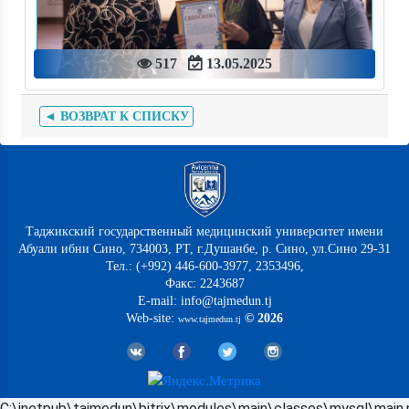
517
13.05.2025
◄ ВОЗВРАТ К СПИСКУ
Таджикский государственный медицинский университет имени
Абуали ибни Сино, 734003, РТ, г.Душанбе, р. Сино, ул.Сино 29-31
Тел.: (+992) 446-600-3977, 2353496,
Факс: 2243687
E-mail: info@tajmedun.tj
Web-site:
© 2026
www.tajmedun.tj
C:\inetpub\tajmedun\bitrix\modules\main\classes\mysql\main