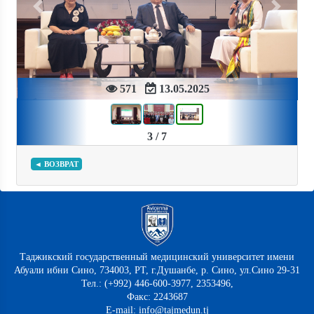
Previous
Next
571
13.05.2025
3 / 7
◄ ВОЗВРАТ
Таджикский государственный медицинский университет имени
Абуали ибни Сино, 734003, РТ, г.Душанбе, р. Сино, ул.Сино 29-31
Тел.: (+992) 446-600-3977, 2353496,
Факс: 2243687
E-mail: info@tajmedun.tj