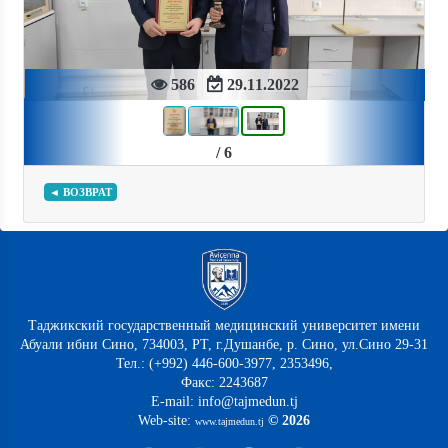
586
29.11.2022
/ 6
◄ ВОЗВРАТ
Таджикский государственный медицинский университет имени
Абуали ибни Сино, 734003, РТ, г.Душанбе, р. Сино, ул.Сино 29-31
Тел.: (+992) 446-600-3977, 2353496,
Факс: 2243687
E-mail: info@tajmedun.tj
Web-site:
© 2026
www.tajmedun.tj