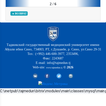
2 / 6
◄ ВОЗВРАТ
Таджикский государственный медицинский университет имени
Абуали ибни Сино, 734003, РТ, г.Душанбе, р. Сино, ул.Сино 29-31
Тел.: (+992) 446-600-3977, 2353496,
Факс: 2243687
E-mail: info@tajmedun.tj
Web-site:
© 2026
www.tajmedun.tj
C:\inetpub\tajmedun\bitrix\modules\main\classes\mysql\main