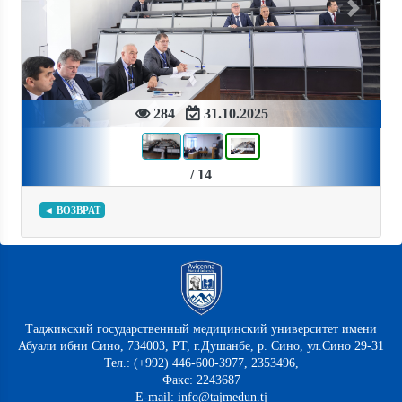
Previous
Next
284
31.10.2025
/ 14
◄ ВОЗВРАТ
Таджикский государственный медицинский университет имени
Абуали ибни Сино, 734003, РТ, г.Душанбе, р. Сино, ул.Сино 29-31
Тел.: (+992) 446-600-3977, 2353496,
Факс: 2243687
E-mail: info@tajmedun.tj