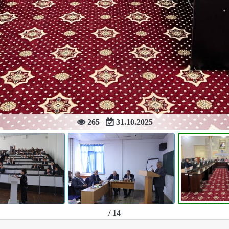
265
31.10.2025
/ 14