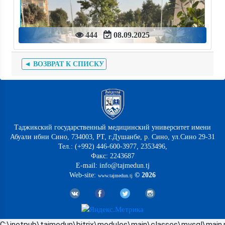
444
08.09.2025
◄ ВОЗВРАТ К СПИСКУ
Таджикский государственный медицинский университет имени
Абуали ибни Сино, 734003, РТ, г.Душанбе, р. Сино, ул.Сино 29-31
Тел.: (+992) 446-600-3977, 2353496,
Факс: 2243687
E-mail: info@tajmedun.tj
Web-site:
© 2026
www.tajmedun.tj
C:\inetpub\tajmedun\bitrix\modules\main\classes\mysql\main