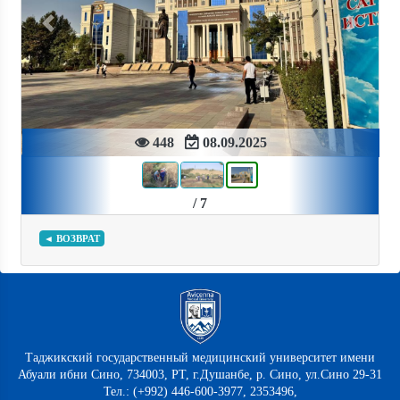
Previous
Next
448
08.09.2025
/ 7
◄ ВОЗВРАТ
Таджикский государственный медицинский университет имени
Абуали ибни Сино, 734003, РТ, г.Душанбе, р. Сино, ул.Сино 29-31
Тел.: (+992) 446-600-3977, 2353496,