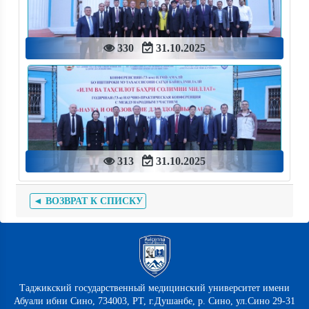
330
31.10.2025
313
31.10.2025
◄ ВОЗВРАТ К СПИСКУ
Таджикский государственный медицинский университет имени
Абуали ибни Сино, 734003, РТ, г.Душанбе, р. Сино, ул.Сино 29-31