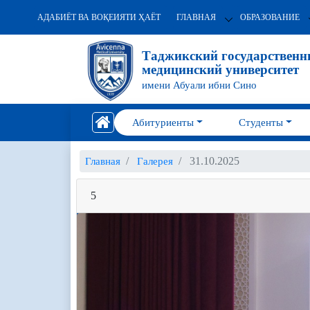
АДАБИЁТ ВА ВОҚЕИЯТИ ҲАЁТ
ГЛАВНАЯ
ОБРАЗОВАНИЕ
Таджикский государствен
медицинский университет
имени Абуали ибни Сино
Абитуриенты
Студенты
31.10.2025
Главная
Галерея
5