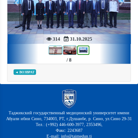
Previous
Next
314
31.10.2025
/ 8
◄ ВОЗВРАТ
Таджикский государственный медицинский университет имени
Абуали ибни Сино, 734003, РТ, г.Душанбе, р. Сино, ул.Сино 29-31
Тел.: (+992) 446-600-3977, 2353496,
Факс: 2243687
E-mail: info@tajmedun.tj