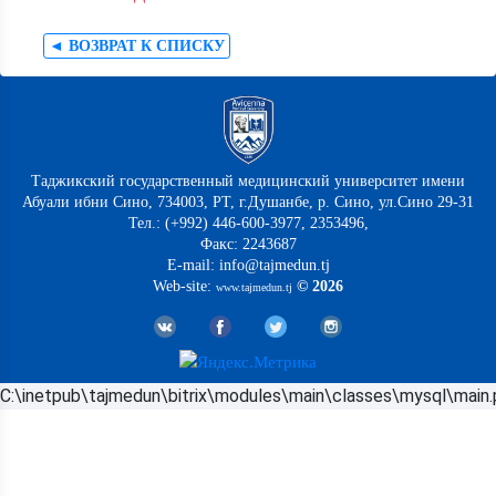
◄ ВОЗВРАТ К СПИСКУ
Таджикский государственный медицинский университет имени
Абуали ибни Сино, 734003, РТ, г.Душанбе, р. Сино, ул.Сино 29-31
Тел.: (+992) 446-600-3977, 2353496,
Факс: 2243687
E-mail: info@tajmedun.tj
Web-site:
© 2026
www.tajmedun.tj
C:\inetpub\tajmedun\bitrix\modules\main\classes\mysql\main