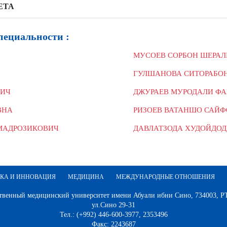
ЕТА
ециальности :
МУСОЕВ СОРБОН ШЕРА
ГУЛШАНОВА СИТОРАБО
ВИЧ
ДЖУРАЕВ МУРОДАЛИ Ф
ВНА
РИЗОЕВ ВАТАНШО САЙ
МАДРОЗИКОВИЧ
ДАВЛАТЗОДА ХУДОЙДОД
КА И ИННОВАЦИЯ
МЕДИЦИНА
МЕЖДУНАРОДНЫЕ ОТНОШЕНИЯ
твенный медицинский университет имени Абуали ибни Сино, 734003, РТ,
ул.Сино 29-31
Тел.: (+992) 446-600-3977, 2353496
Факс: 2243687