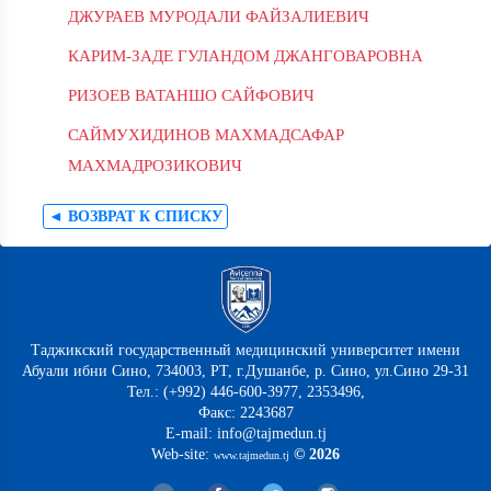
ДЖУРАЕВ МУРОДАЛИ ФАЙЗАЛИЕВИЧ
КАРИМ-ЗАДЕ ГУЛАНДОМ ДЖАНГОВАРОВНА
РИЗОЕВ ВАТАНШО САЙФОВИЧ
САЙМУХИДИНОВ МАХМАДСАФАР
МАХМАДРОЗИКОВИЧ
◄ ВОЗВРАТ К СПИСКУ
Таджикский государственный медицинский университет имени
Абуали ибни Сино, 734003, РТ, г.Душанбе, р. Сино, ул.Сино 29-31
Тел.: (+992) 446-600-3977, 2353496,
Факс: 2243687
E-mail: info@tajmedun.tj
Web-site:
© 2026
www.tajmedun.tj