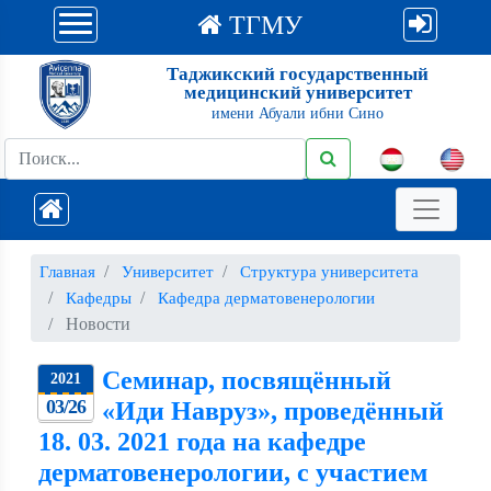
ТГМУ
Таджикский государственный
медицинский университет
имени Абуали ибни Сино
Главная
Университет
Структура университета
Кафедры
Кафедра дерматовенерологии
Новости
Семинар, посвящённый
2021
03/26
«Иди Навруз», проведённый
18. 03. 2021 года на кафедре
дерматовенерологии, с участием