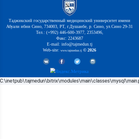
Таджикский государственный медицинский университет имени
Абуали ибни Сино, 734003, РТ, г.Душанбе, р. Сино, ул.Сино 29-31
Тел.: (+992) 446-600-3977, 2353496,
Факс: 2243687
E-mail: info@tajmedun.tj
Web-site:
© 2026
www.tajmedun.tj
C:\inetpub\tajmedun\bitrix\modules\main\classes\mysql\main