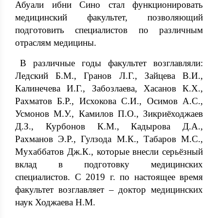
Абуали ибни Сино стал функционировать
медицинский факультет, позволяющий
подготовить специалистов по различным
отраслям медицины.
В различные годы факультет возглавляли:
Ледский Б.М., Гранов Л.Г., Зайцева В.И.,
Калинечева И.Г., Забозлаева, Хасанов К.Х.,
Рахматов Б.Р., Исхокова С.И., Осимов А.С.,
Усмонов М.У., Камилов П.О., Зикриёходжаев
Д.З., Курбонов К.М., Кадырова Д.А.,
Рахманов Э.Р., Гулзода М.К., Табаров М.С.,
Мухаббатов Дж.К., которые внесли серьёзный
вклад в подготовку медицинских
специалистов. С 2019 г. по настоящее время
факультет возглавляет – доктор медицинских
наук Ходжаева Н.М.