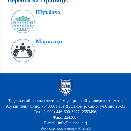
Перейти на страницу:
Шуъбаҳо
Марказҳо
Таджикский государственный медицинский университет имени
Абуали ибни Сино, 734003, РТ, г.Душанбе, р. Сино, ул.Сино 29-31
Тел.: (+992) 446-600-3977, 2353496,
Факс: 2243687
E-mail: info@tajmedun.tj
Web-site:
© 2026
www.tajmedun.tj