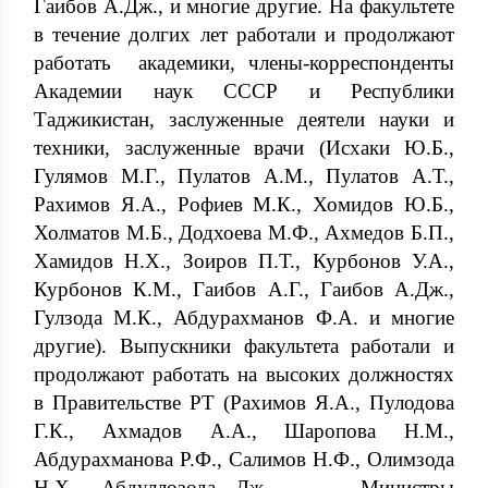
Гаибов А.Дж., и многие другие. На факультете
в течение долгих лет работали и продолжают
работать академики, члены-корреспонденты
Академии наук СССР и Республики
Таджикистан, заслуженные деятели науки и
техники, заслуженные врачи (Исхаки Ю.Б.,
Гулямов М.Г., Пулатов А.М., Пулатов А.Т.,
Рахимов Я.А., Рофиев М.К., Хомидов Ю.Б.,
Холматов М.Б., Додхоева М.Ф., Ахмедов Б.П.,
Хамидов Н.Х., Зоиров П.Т., Курбонов У.А.,
Курбонов К.М., Гаибов А.Г., Гаибов А.Дж.,
Гулзода М.К., Абдурахманов Ф.А. и многие
другие). Выпускники факультета работали и
продолжают работать на высоких должностях
в Правительстве РТ (Рахимов Я.А., Пулодова
Г.К., Ахмадов А.А., Шаропова Н.М.,
Абдурахманова Р.Ф., Салимов Н.Ф., Олимзода
Н.Х., Абдуллозода Дж. – Министры