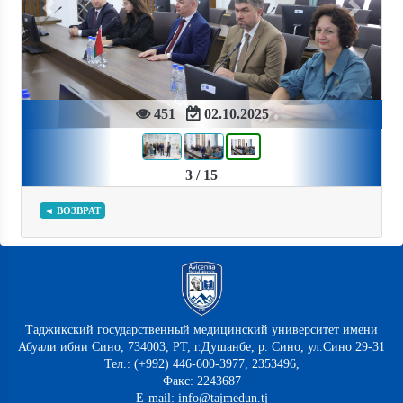
Previous
Next
451
02.10.2025
3 / 15
◄ ВОЗВРАТ
Таджикский государственный медицинский университет имени
Абуали ибни Сино, 734003, РТ, г.Душанбе, р. Сино, ул.Сино 29-31
Тел.: (+992) 446-600-3977, 2353496,
Факс: 2243687
E-mail: info@tajmedun.tj