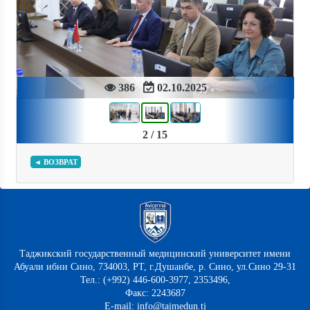
Previous
Next
386
02.10.2025
2 / 15
◄ ВОЗВРАТ
Таджикский государственный медицинский университет имени
Абуали ибни Сино, 734003, РТ, г.Душанбе, р. Сино, ул.Сино 29-31
Тел.: (+992) 446-600-3977, 2353496,
Факс: 2243687
E-mail: info@tajmedun.tj