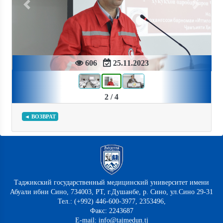
Previous
Next
606
25.11.2023
2 / 4
◄ ВОЗВРАТ
Таджикский государственный медицинский университет имени
Абуали ибни Сино, 734003, РТ, г.Душанбе, р. Сино, ул.Сино 29-31
Тел.: (+992) 446-600-3977, 2353496,
Факс: 2243687
E-mail: info@tajmedun.tj