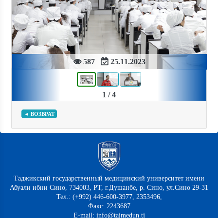
Previous
Next
587
25.11.2023
1 / 4
◄ ВОЗВРАТ
Таджикский государственный медицинский университет имени
Абуали ибни Сино, 734003, РТ, г.Душанбе, р. Сино, ул.Сино 29-31
Тел.: (+992) 446-600-3977, 2353496,
Факс: 2243687
E-mail: info@tajmedun.tj