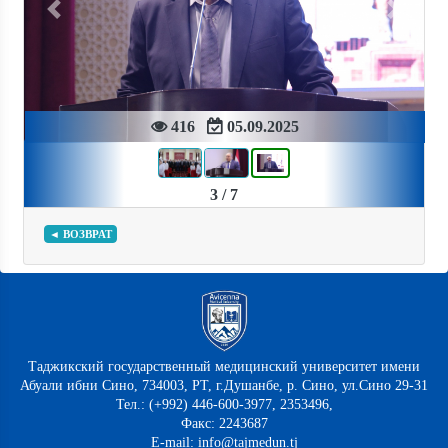
Previous
Next
416
05.09.2025
3 / 7
◄ ВОЗВРАТ
Таджикский государственный медицинский университет имени
Абуали ибни Сино, 734003, РТ, г.Душанбе, р. Сино, ул.Сино 29-31
Тел.: (+992) 446-600-3977, 2353496,
Факс: 2243687
E-mail: info@tajmedun.tj