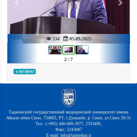
Previous
Next
534
05.09.2025
2 / 7
◄ ВОЗВРАТ
Таджикский государственный медицинский университет имени
Абуали ибни Сино, 734003, РТ, г.Душанбе, р. Сино, ул.Сино 29-31
Тел.: (+992) 446-600-3977, 2353496,
Факс: 2243687
E-mail: info@tajmedun.tj