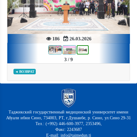
Previous
Next
186
26.03.2026
3 / 9
◄ ВОЗВРАТ
Таджикский государственный медицинский университет имени
Абуали ибни Сино, 734003, РТ, г.Душанбе, р. Сино, ул.Сино 29-31
Тел.: (+992) 446-600-3977, 2353496,
Факс: 2243687
E-mail: info@tajmedun.tj