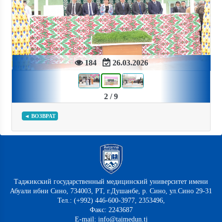
Previous
Next
184
26.03.2026
2 / 9
◄ ВОЗВРАТ
Таджикский государственный медицинский университет имени
Абуали ибни Сино, 734003, РТ, г.Душанбе, р. Сино, ул.Сино 29-31
Тел.: (+992) 446-600-3977, 2353496,
Факс: 2243687
E-mail: info@tajmedun.tj