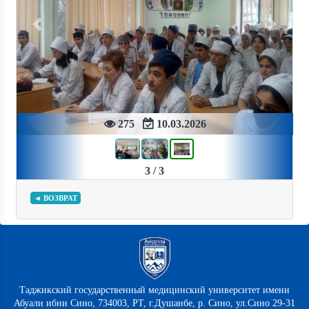
Previous
Next
275
10.03.2026
3 / 3
◄ ВОЗВРАТ
Таджикский государственный медицинский университет имени
Абуали ибни Сино, 734003, РТ, г.Душанбе, р. Сино, ул.Сино 29-31