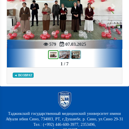
Previous
Next
579
07.03.2025
1 / 7
◄ ВОЗВРАТ
Таджикский государственный медицинский университет имени
Абуали ибни Сино, 734003, РТ, г.Душанбе, р. Сино, ул.Сино 29-31
Тел.: (+992) 446-600-3977, 2353496,