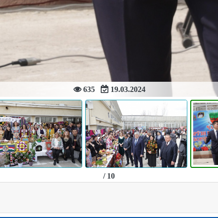
635
19.03.2024
/ 10