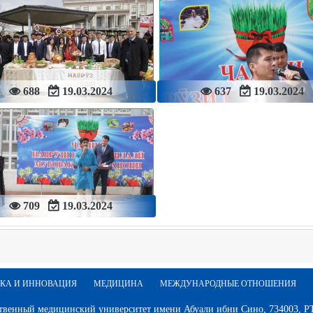
688
19.03.2024
637
19.03.2024
709
19.03.2024
КА И ИННОВАЦИЯ
МЕДИЦИНА
МЕЖДУНАРОДНЫЕ ОТНОШЕНИЯ
твенный медицинский университет имени Абуали ибни Сино, 734003, РТ,