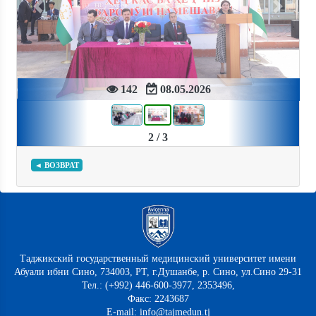
Previous
Next
142
08.05.2026
2 / 3
◄ ВОЗВРАТ
Таджикский государственный медицинский университет имени
Абуали ибни Сино, 734003, РТ, г.Душанбе, р. Сино, ул.Сино 29-31
Тел.: (+992) 446-600-3977, 2353496,
Факс: 2243687
E-mail: info@tajmedun.tj