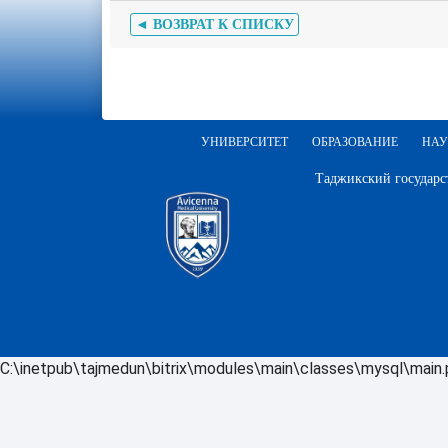
◄ ВОЗВРАТ К СПИСКУ
УНИВЕРСИТЕТ
ОБРАЗОВАНИЕ
НАУ
Таджикский государс
C:\inetpub\tajmedun\bitrix\modules\main\classes\mysql\main