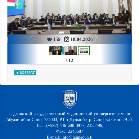
Previous
Next
159
18.04.2026
/ 12
◄ ВОЗВРАТ
Таджикский государственный медицинский университет имени
Абуали ибни Сино, 734003, РТ, г.Душанбе, р. Сино, ул.Сино 29-31
Тел.: (+992) 446-600-3977, 2353496,
Факс: 2243687
E-mail: info@tajmedun.tj