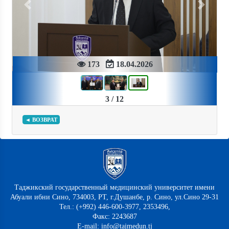
Previous
Next
173
18.04.2026
3 / 12
◄ ВОЗВРАТ
Таджикский государственный медицинский университет имени
Абуали ибни Сино, 734003, РТ, г.Душанбе, р. Сино, ул.Сино 29-31
Тел.: (+992) 446-600-3977, 2353496,
Факс: 2243687
E-mail: info@tajmedun.tj