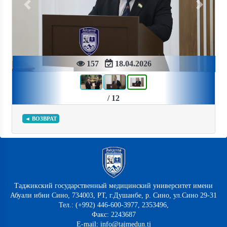
Previous
Next
157
18.04.2026
/ 12
◄ ВОЗВРАТ
Таджикский государственный медицинский университет имени
Абуали ибни Сино, 734003, РТ, г.Душанбе, р. Сино, ул.Сино 29-31
Тел.: (+992) 446-600-3977, 2353496,
Факс: 2243687
E-mail: info@tajmedun.tj