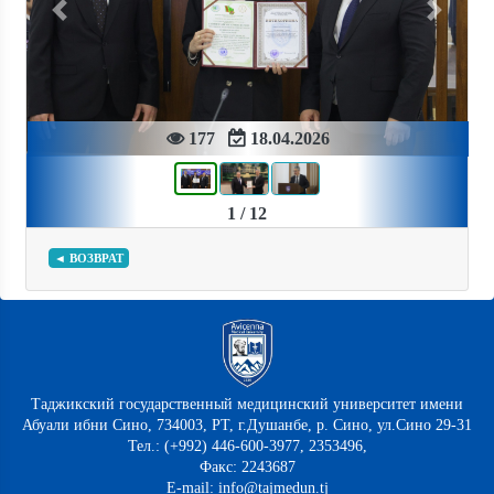
Previous
Next
177
18.04.2026
1 / 12
◄ ВОЗВРАТ
Таджикский государственный медицинский университет имени
Абуали ибни Сино, 734003, РТ, г.Душанбе, р. Сино, ул.Сино 29-31
Тел.: (+992) 446-600-3977, 2353496,
Факс: 2243687
E-mail: info@tajmedun.tj