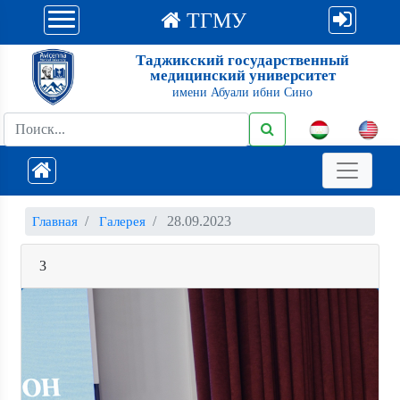
ТГМУ
Таджикский государственный
медицинский университет
имени Абуали ибни Сино
28.09.2023
Главная
Галерея
3