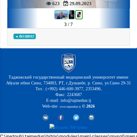
623
29.09.2023
3 / 7
◄ ВОЗВРАТ
Таджикский государственный медицинский университет имени
Абуали ибни Сино, 734003, РТ, г.Душанбе, р. Сино, ул.Сино 29-31
Тел.: (+992) 446-600-3977, 2353496,
Факс: 2243687
E-mail: info@tajmedun.tj
Web-site:
© 2026
www.tajmedun.tj
C:\inetpub\tajmedun\bitrix\modules\main\classes\mysql\main