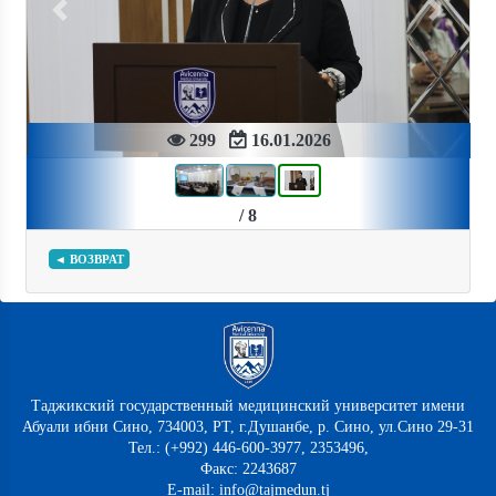
Previous
Next
299
16.01.2026
/ 8
◄ ВОЗВРАТ
Таджикский государственный медицинский университет имени
Абуали ибни Сино, 734003, РТ, г.Душанбе, р. Сино, ул.Сино 29-31
Тел.: (+992) 446-600-3977, 2353496,
Факс: 2243687
E-mail: info@tajmedun.tj