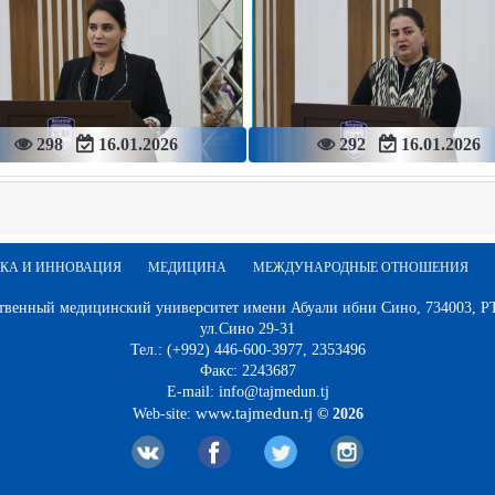
298
16.01.2026
292
16.01.2026
КА И ИННОВАЦИЯ
МЕДИЦИНА
МЕЖДУНАРОДНЫЕ ОТНОШЕНИЯ
твенный медицинский университет имени Абуали ибни Сино, 734003, РТ,
ул.Сино 29-31
Тел.: (+992) 446-600-3977, 2353496
Факс: 2243687
E-mail: info@tajmedun.tj
www.tajmedun.tj
Web-site:
© 2026