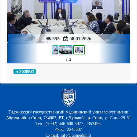
Previous
Next
355
08.01.2026
/ 4
◄ ВОЗВРАТ
Таджикский государственный медицинский университет имени
Абуали ибни Сино, 734003, РТ, г.Душанбе, р. Сино, ул.Сино 29-31
Тел.: (+992) 446-600-3977, 2353496,
Факс: 2243687
E-mail: info@tajmedun.tj