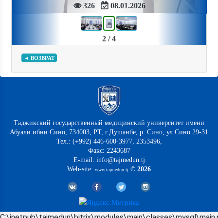
326
08.01.2026
2 / 4
◄ ВОЗВРАТ
Таджикский государственный медицинский университет имени
Абуали ибни Сино, 734003, РТ, г.Душанбе, р. Сино, ул.Сино 29-31
Тел.: (+992) 446-600-3977, 2353496,
Факс: 2243687
E-mail: info@tajmedun.tj
Web-site:
© 2026
www.tajmedun.tj
C:\inetpub\tajmedun\bitrix\modules\main\classes\mysql\main