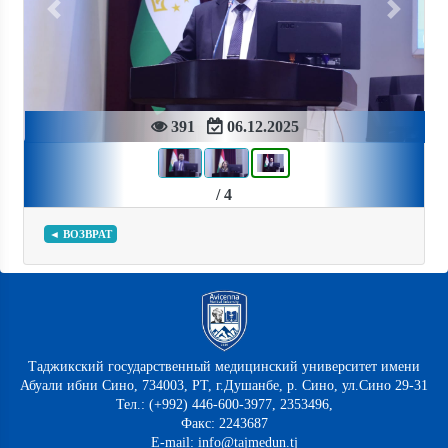
Previous
Next
391
06.12.2025
/ 4
◄ ВОЗВРАТ
Таджикский государственный медицинский университет имени
Абуали ибни Сино, 734003, РТ, г.Душанбе, р. Сино, ул.Сино 29-31
Тел.: (+992) 446-600-3977, 2353496,
Факс: 2243687
E-mail: info@tajmedun.tj