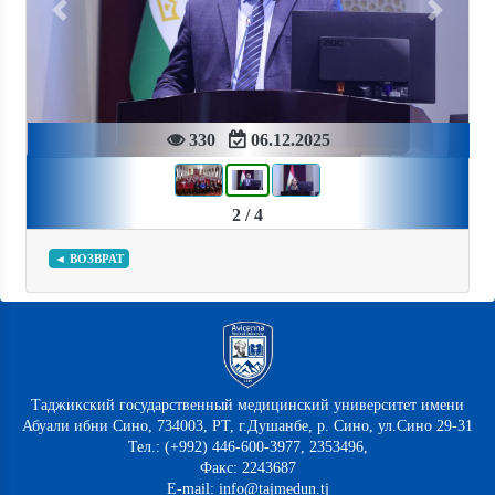
Previous
Next
330
06.12.2025
2 / 4
◄ ВОЗВРАТ
Таджикский государственный медицинский университет имени
Абуали ибни Сино, 734003, РТ, г.Душанбе, р. Сино, ул.Сино 29-31
Тел.: (+992) 446-600-3977, 2353496,
Факс: 2243687
E-mail: info@tajmedun.tj