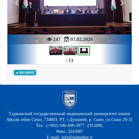
Previous
Next
247
07.02.2026
/ 13
◄ ВОЗВРАТ
Таджикский государственный медицинский университет имени
Абуали ибни Сино, 734003, РТ, г.Душанбе, р. Сино, ул.Сино 29-31
Тел.: (+992) 446-600-3977, 2353496,
Факс: 2243687
E-mail: info@tajmedun.tj