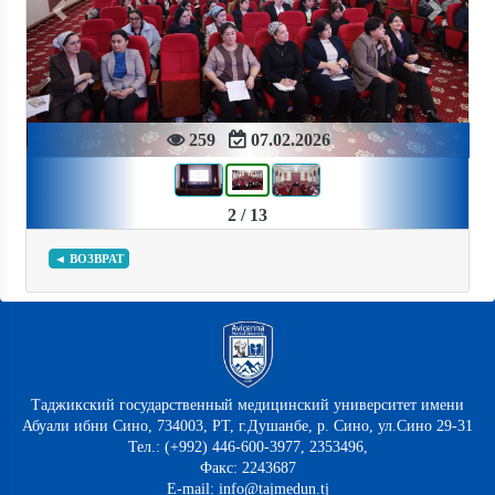
Previous
Next
259
07.02.2026
2 / 13
◄ ВОЗВРАТ
Таджикский государственный медицинский университет имени
Абуали ибни Сино, 734003, РТ, г.Душанбе, р. Сино, ул.Сино 29-31
Тел.: (+992) 446-600-3977, 2353496,
Факс: 2243687
E-mail: info@tajmedun.tj