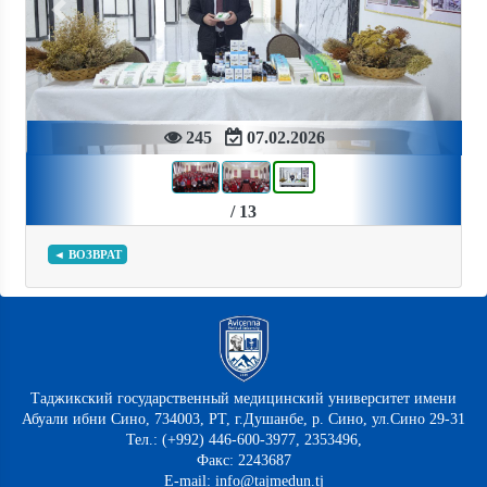
Previous
Next
245
07.02.2026
/ 13
◄ ВОЗВРАТ
Таджикский государственный медицинский университет имени
Абуали ибни Сино, 734003, РТ, г.Душанбе, р. Сино, ул.Сино 29-31
Тел.: (+992) 446-600-3977, 2353496,
Факс: 2243687
E-mail: info@tajmedun.tj