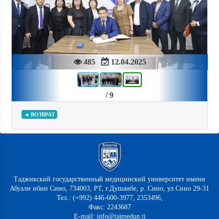
Previous
Next
485
12.04.2025
/ 9
◄ ВОЗВРАТ
Таджикский государственный медицинский университет имени
Абуали ибни Сино, 734003, РТ, г.Душанбе, р. Сино, ул.Сино 29-31
Тел.: (+992) 446-600-3977, 2353496,
Факс: 2243687
E-mail: info@tajmedun.tj