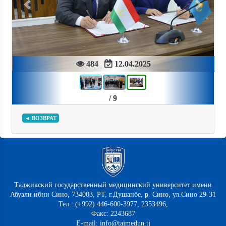
Previous
Next
484
12.04.2025
/ 9
◄ ВОЗВРАТ
Таджикский государственный медицинский университет имени
Абуали ибни Сино, 734003, РТ, г.Душанбе, р. Сино, ул.Сино 29-31
Тел.: (+992) 446-600-3977, 2353496,
Факс: 2243687
E-mail: info@tajmedun.tj