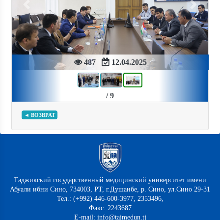
Previous
Next
487
12.04.2025
/ 9
◄ ВОЗВРАТ
Таджикский государственный медицинский университет имени
Абуали ибни Сино, 734003, РТ, г.Душанбе, р. Сино, ул.Сино 29-31
Тел.: (+992) 446-600-3977, 2353496,
Факс: 2243687
E-mail: info@tajmedun.tj